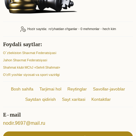
Hozir saytda:
ro'yhatdan o'tganlar - 0
mehmonlar - hech kim
Foydali saytlar:
O`zbekiston Shaxmat Federatsiyasi
Jahon Shaxmat Federatsiyasi
Shahmat klubi MChJ «Sehrli Shahmat»
O‘zR yoshlar siyosati va sport vazirligi
Bosh sahifa
Tarjimai hol
Reytinglar
Savollar-javoblar
Saytdan qidirish
Sayt xaritasi
Kontaktlar
E-mail
nodir.9697@mail.ru