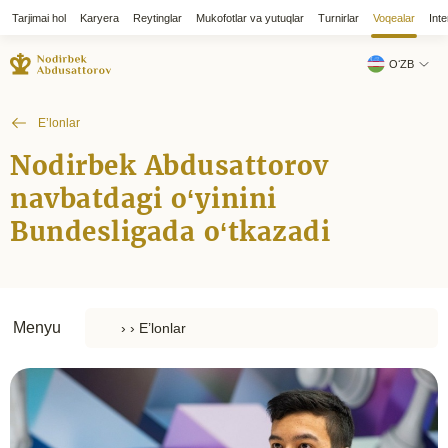
Tarjimai hol
Karyera
Reytinglar
Mukofotlar va yutuqlar
Turnirlar
Voqealar
Inte
OʻZB
E’lonlar
Nodirbek Abdusattorov
navbatdagi o‘yinini
Bundesligada o‘tkazadi
Menyu