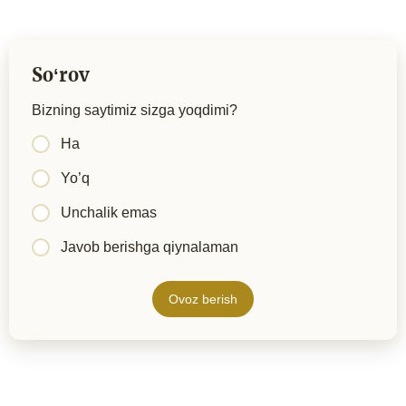
Soʻrov
Bizning saytimiz sizga yoqdimi?
Ha
Yo’q
Unchalik emas
Javob berishga qiynalaman
Ovoz berish