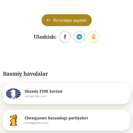
Roʻyxatga qaytish
Ulashish:
Rasmiy havolalar
Shaxsiy FIDE kartasi
ratings.fide.com
Chessgames bazasidagi partiyalari
chessgames.com