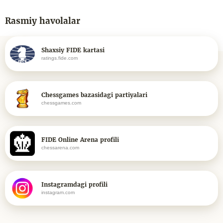
Rasmiy havolalar
Shaxsiy FIDE kartasi
ratings.fide.com
Chessgames bazasidagi partiyalari
chessgames.com
FIDE Online Arena profili
chessarena.com
Instagramdagi profili
instagram.com