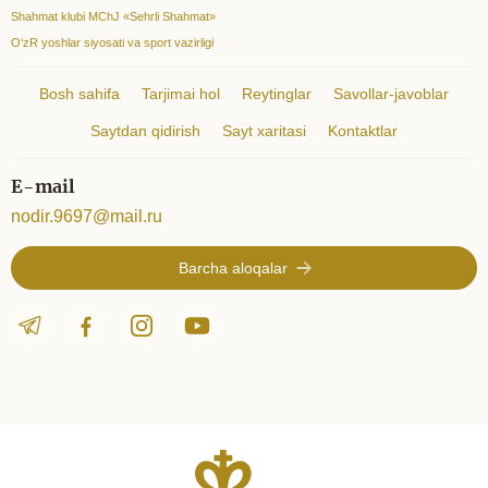
Shahmat klubi MChJ «Sehrli Shahmat»
O‘zR yoshlar siyosati va sport vazirligi
Bosh sahifa
Tarjimai hol
Reytinglar
Savollar-javoblar
Saytdan qidirish
Sayt xaritasi
Kontaktlar
E-mail
nodir.9697@mail.ru
Barcha aloqalar