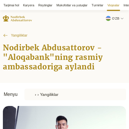
Tarjimai hol
Karyera
Reytinglar
Mukofotlar va yutuqlar
Turnirlar
Voqealar
Inte
OʻZB
Yangiliklar
Nodirbek Abdusattorov -
"Aloqabank"ning rasmiy
ambassadoriga aylandi
Menyu