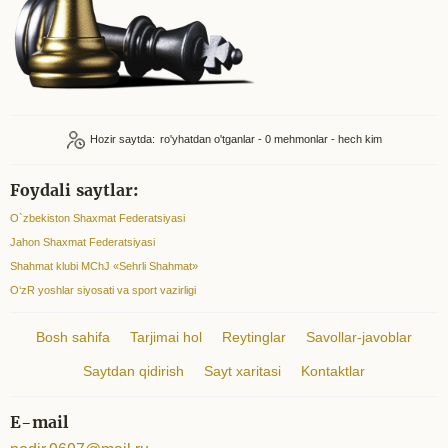
Hozir saytda:
ro'yhatdan o'tganlar - 0
mehmonlar - hech kim
Foydali saytlar:
O`zbekiston Shaxmat Federatsiyasi
Jahon Shaxmat Federatsiyasi
Shahmat klubi MChJ «Sehrli Shahmat»
O‘zR yoshlar siyosati va sport vazirligi
Bosh sahifa
Tarjimai hol
Reytinglar
Savollar-javoblar
Saytdan qidirish
Sayt xaritasi
Kontaktlar
E-mail