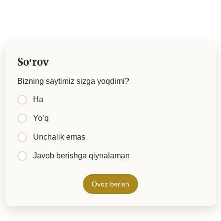
Soʻrov
Bizning saytimiz sizga yoqdimi?
Ha
Yo’q
Unchalik emas
Javob berishga qiynalaman
Ovoz berish