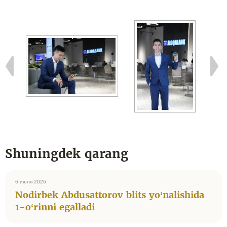
Shuningdek qarang
6 июля 2026
Nodirbek Abdusattorov blits yo‘nalishida
1-o‘rinni egalladi