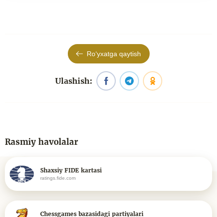
Roʻyxatga qaytish
Ulashish:
Rasmiy havolalar
Shaxsiy FIDE kartasi
ratings.fide.com
Chessgames bazasidagi partiyalari