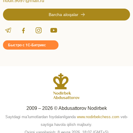
nodir.9697@mail.ru
Barcha aloqalar
Быстро с 1С-Битрикс
2009 – 2026 © Abdusattorov Nodirbek
Saytdagi ma’lumotlardan foydalanilganda
www.nodirbekchess.com
veb-
saytiga havola qilish majburiy.
Oxirgi yangilanish: 8 июля 2026, 18:07 (GMT+5)