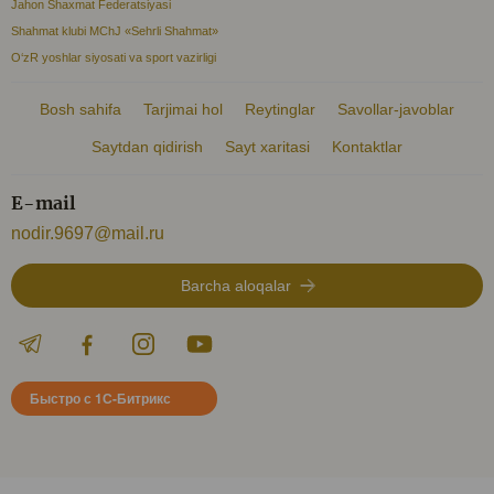
Jahon Shaxmat Federatsiyasi
Shahmat klubi MChJ «Sehrli Shahmat»
O‘zR yoshlar siyosati va sport vazirligi
Bosh sahifa
Tarjimai hol
Reytinglar
Savollar-javoblar
Saytdan qidirish
Sayt xaritasi
Kontaktlar
E-mail
nodir.9697@mail.ru
Barcha aloqalar
Быстро с 1С-Битрикс