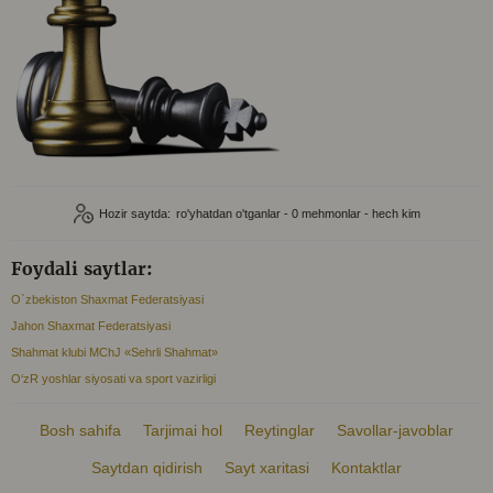
Hozir saytda:
ro'yhatdan o'tganlar - 0
mehmonlar - hech kim
Foydali saytlar:
O`zbekiston Shaxmat Federatsiyasi
Jahon Shaxmat Federatsiyasi
Shahmat klubi MChJ «Sehrli Shahmat»
O‘zR yoshlar siyosati va sport vazirligi
Bosh sahifa
Tarjimai hol
Reytinglar
Savollar-javoblar
Saytdan qidirish
Sayt xaritasi
Kontaktlar