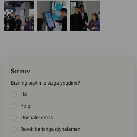
Soʻrov
Bizning saytimiz sizga yoqdimi?
Ha
Yo’q
Unchalik emas
Javob berishga qiynalaman