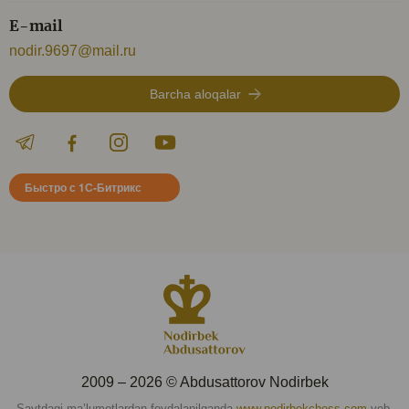
E-mail
nodir.9697@mail.ru
Barcha aloqalar
Быстро с 1С-Битрикс
2009 – 2026 © Abdusattorov Nodirbek
Saytdagi ma’lumotlardan foydalanilganda
www.nodirbekchess.com
veb-