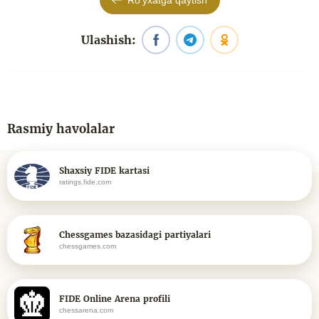
Roʻyxatga qaytish
Ulashish:
Rasmiy havolalar
Shaxsiy FIDE kartasi
ratings.fide.com
Chessgames bazasidagi partiyalari
chessgames.com
FIDE Online Arena profili
chessarena.com