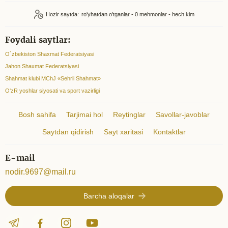
Hozir saytda:
ro'yhatdan o'tganlar - 0
mehmonlar - hech kim
Foydali saytlar:
O`zbekiston Shaxmat Federatsiyasi
Jahon Shaxmat Federatsiyasi
Shahmat klubi MChJ «Sehrli Shahmat»
O‘zR yoshlar siyosati va sport vazirligi
Bosh sahifa
Tarjimai hol
Reytinglar
Savollar-javoblar
Saytdan qidirish
Sayt xaritasi
Kontaktlar
E-mail
nodir.9697@mail.ru
Barcha aloqalar