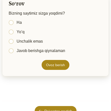
Soʻrov
Bizning saytimiz sizga yoqdimi?
Ha
Yo’q
Unchalik emas
Javob berishga qiynalaman
Ovoz berish