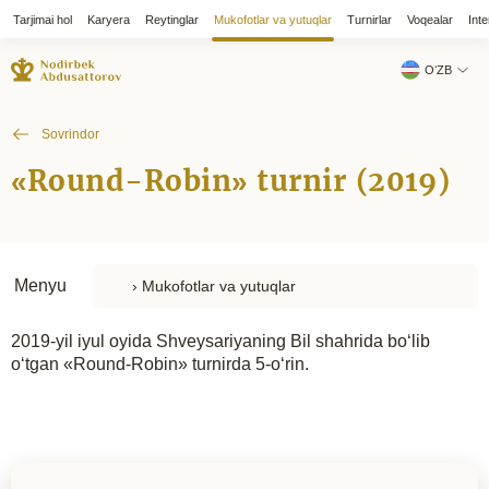
Tarjimai hol
Karyera
Reytinglar
Mukofotlar va yutuqlar
Turnirlar
Voqealar
Inte
OʻZB
Sovrindor
«Round-Robin» turnir (2019)
Menyu
2019-yil iyul oyida Shveysariyaning Bil shahrida bo‘lib
o‘tgan «Round-Robin» turnirda 5-o‘rin.