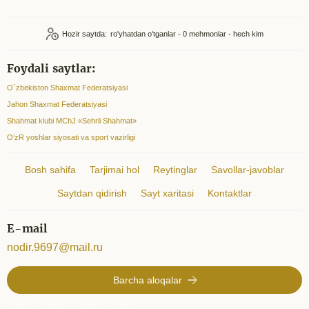
Hozir saytda:
ro'yhatdan o'tganlar - 0
mehmonlar - hech kim
Foydali saytlar:
O`zbekiston Shaxmat Federatsiyasi
Jahon Shaxmat Federatsiyasi
Shahmat klubi MChJ «Sehrli Shahmat»
O‘zR yoshlar siyosati va sport vazirligi
Bosh sahifa
Tarjimai hol
Reytinglar
Savollar-javoblar
Saytdan qidirish
Sayt xaritasi
Kontaktlar
E-mail
nodir.9697@mail.ru
Barcha aloqalar