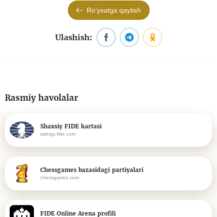
Roʻyxatga qaytish
Ulashish:
Rasmiy havolalar
Shaxsiy FIDE kartasi
ratings.fide.com
Chessgames bazasidagi partiyalari
chessgames.com
FIDE Online Arena profili