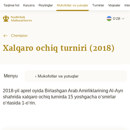
Tarjimai hol
Karyera
Reytinglar
Mukofotlar va yutuqlar
Turnirlar
Voqealar
Inte
OʻZB
Chempion
Xalqaro ochiq turniri (2018)
Menyu
2018-yil aprel oyida Birlashgan Arab Amirliklarining Al-Ayn
shahrida xalqaro ochiq turnirda 15 yoshgacha o‘smirlar
o‘rtasida 1-o‘rin.