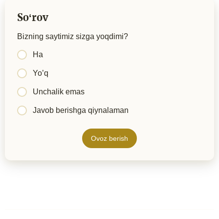
Soʻrov
Bizning saytimiz sizga yoqdimi?
Ha
Yo’q
Unchalik emas
Javob berishga qiynalaman
Ovoz berish