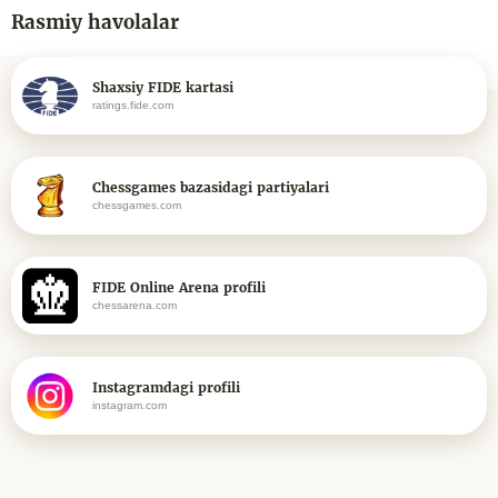
Rasmiy havolalar
Shaxsiy FIDE kartasi
ratings.fide.com
Chessgames bazasidagi partiyalari
chessgames.com
FIDE Online Arena profili
chessarena.com
Instagramdagi profili
instagram.com