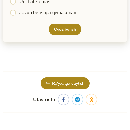
Unchalik emas
Javob berishga qiynalaman
Ovoz berish
Roʻyxatga qaytish
Ulashish: