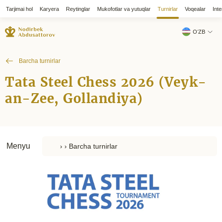
Tarjimai hol
Karyera
Reytinglar
Mukofotlar va yutuqlar
Turnirlar
Voqealar
Inte
OʻZB
Barcha turnirlar
Tata Steel Chess 2026 (Veyk-
an-Zee, Gollandiya)
Menyu