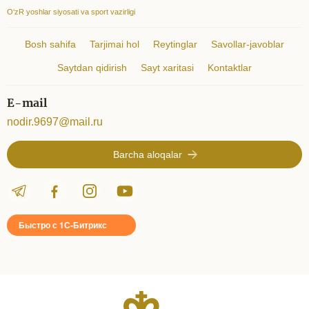
O‘zR yoshlar siyosati va sport vazirligi
Bosh sahifa
Tarjimai hol
Reytinglar
Savollar-javoblar
Saytdan qidirish
Sayt xaritasi
Kontaktlar
E-mail
nodir.9697@mail.ru
Barcha aloqalar
Быстро с 1С-Битрикс