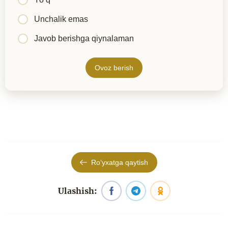
Unchalik emas
Javob berishga qiynalaman
Ovoz berish
Roʻyxatga qaytish
Ulashish: