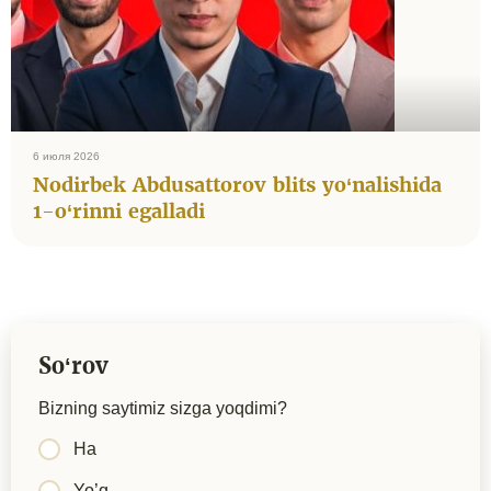
6 июля 2026
Nodirbek Abdusattorov blits yo‘nalishida
1-o‘rinni egalladi
Soʻrov
Bizning saytimiz sizga yoqdimi?
Ha
Yo’q