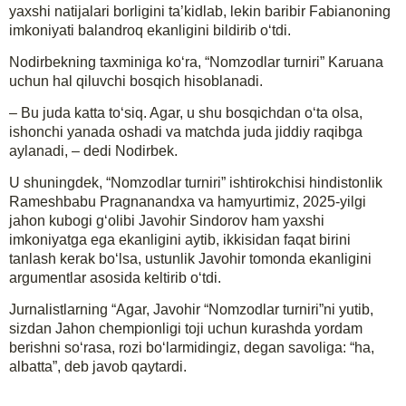
yaxshi natijalari borligini ta’kidlab, lekin baribir Fabianoning
imkoniyati balandroq ekanligini bildirib o‘tdi.
Nodirbekning taxminiga ko‘ra, “Nomzodlar turniri” Karuana
uchun hal qiluvchi bosqich hisoblanadi.
– Bu juda katta to‘siq. Agar, u shu bosqichdan o‘ta olsa,
ishonchi yanada oshadi va matchda juda jiddiy raqibga
aylanadi, – dedi Nodirbek.
U shuningdek, “Nomzodlar turniri” ishtirokchisi hindistonlik
Rameshbabu Pragnanandxa va hamyurtimiz, 2025-yilgi
jahon kubogi g‘olibi Javohir Sindorov ham yaxshi
imkoniyatga ega ekanligini aytib, ikkisidan faqat birini
tanlash kerak bo‘lsa, ustunlik Javohir tomonda ekanligini
argumentlar asosida keltirib o‘tdi.
Jurnalistlarning “Agar, Javohir “Nomzodlar turniri”ni yutib,
sizdan Jahon chempionligi toji uchun kurashda yordam
berishni so‘rasa, rozi bo‘larmidingiz, degan savoliga: “ha,
albatta”, deb javob qaytardi.