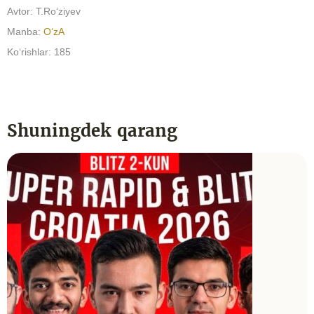
Avtor:
T.Ro‘ziyev
Manba:
O‘zA
Koʻrishlar: 185
Shuningdek qarang