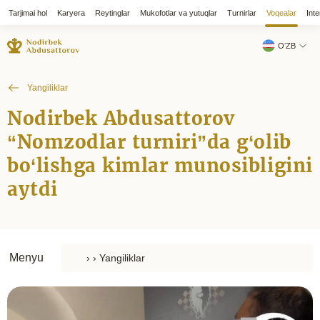
Tarjimai hol
Karyera
Reytinglar
Mukofotlar va yutuqlar
Turnirlar
Voqealar
Inte
OʻZB
Yangiliklar
Nodirbek Abdusattorov
“Nomzodlar turniri”da g‘olib
bo‘lishga kimlar munosibligini
aytdi
Menyu