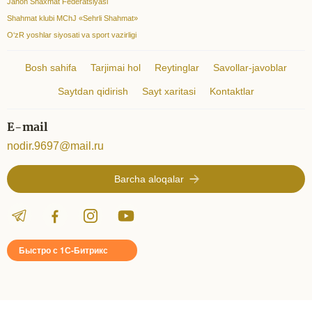
Jahon Shaxmat Federatsiyasi
Shahmat klubi MChJ «Sehrli Shahmat»
O‘zR yoshlar siyosati va sport vazirligi
Bosh sahifa
Tarjimai hol
Reytinglar
Savollar-javoblar
Saytdan qidirish
Sayt xaritasi
Kontaktlar
E-mail
nodir.9697@mail.ru
Barcha aloqalar
Быстро с 1С-Битрикс