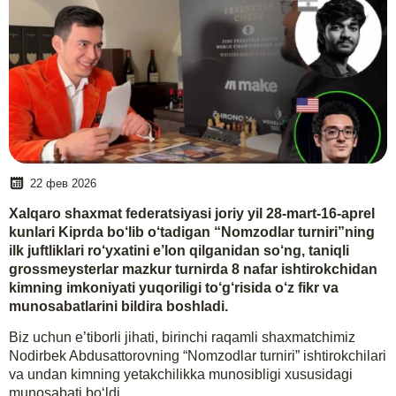
22 фев 2026
Xalqaro shaxmat federatsiyasi joriy yil 28-mart-16-aprel
kunlari Kiprda bo‘lib o‘tadigan “Nomzodlar turniri”ning
ilk juftliklari ro‘yxatini e’lon qilganidan so‘ng, taniqli
grossmeysterlar mazkur turnirda 8 nafar ishtirokchidan
kimning imkoniyati yuqoriligi to‘g‘risida o‘z fikr va
munosabatlarini bildira boshladi.
Biz uchun e’tiborli jihati, birinchi raqamli shaxmatchimiz
Nodirbek Abdusattorovning “Nomzodlar turniri” ishtirokchilari
va undan kimning yetakchilikka munosibligi xususidagi
munosabati bo‘ldi.