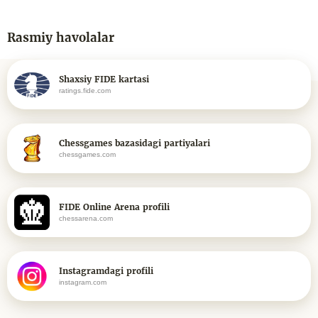
Rasmiy havolalar
Shaxsiy FIDE kartasi
ratings.fide.com
Chessgames bazasidagi partiyalari
chessgames.com
FIDE Online Arena profili
chessarena.com
Instagramdagi profili
instagram.com