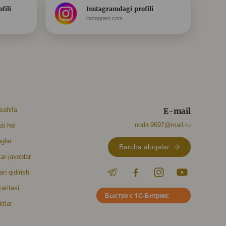
fili
Instagramdagi profili
instagram.com
sahifa
E-mail
nodir.9697@mail.ru
ai hol
glar
Barcha aloqalar
ar-javoblar
n qidirish
aritasi
Быстро с 1С-Битрикс
ktlar