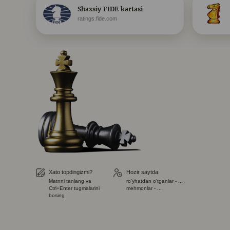
Shaxsiy FIDE kartasi
ratings.fide.com
Xato topdingizmi?
Hozir saytda:
Matnni tanlang va
ro'yhatdan o'tganlar - ...
Ctrl+Enter tugmalarini
mehmonlar - ...
bosing