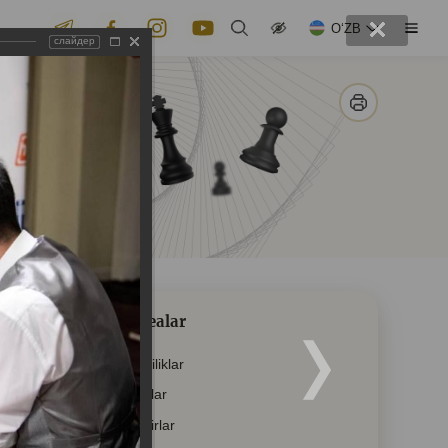
OʻZB
слайдер
Voqealar
Yangiliklar
E’lonlar
Tadbirlar