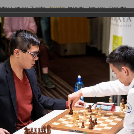
tlar va yutuqlar
Turnirlar
Voqealar
Interaktiv
Hamkorlar
Kontaktlar
dom Chess Championship - 2022