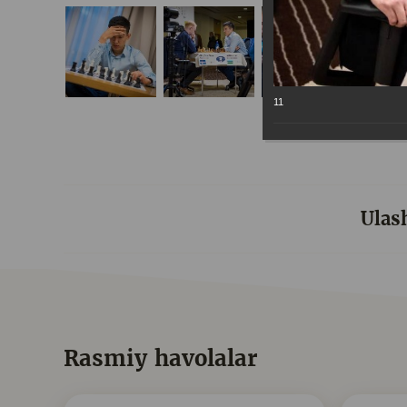
11
Ulas
Rasmiy havolalar