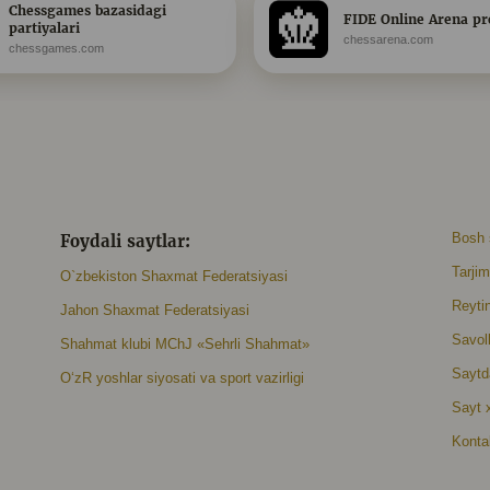
Chessgames bazasidagi
FIDE Online Arena pro
partiyalari
chessarena.com
chessgames.com
Foydali saytlar:
Bosh 
Tarjim
O`zbekiston Shaxmat Federatsiyasi
Reytin
Jahon Shaxmat Federatsiyasi
Savoll
Shahmat klubi MChJ «Sehrli Shahmat»
Saytda
O‘zR yoshlar siyosati va sport vazirligi
Sayt x
Konta