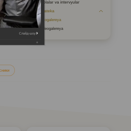
Maqolalar va intervyular
Mediateka
Fotogalereya
Videogalereya
Слайд-шоу:
сники