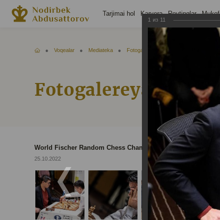
Tarjimai hol
Karyera
Reytinglar
Mukofo
1
из
11
Voqealar
Mediateka
Fotogalereya
World Fischer Ran
Fotogalereya
World Fischer Random Chess Championship - 2022
25.10.2022