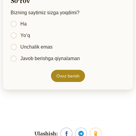
Soʻrov
Bizning saytimiz sizga yoqdimi?
Ha
Yo’q
Unchalik emas
Javob berishga qiynalaman
Ovoz berish
Ulashish: