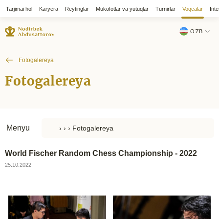
Tarjimai hol
Karyera
Reytinglar
Mukofotlar va yutuqlar
Turnirlar
Voqealar
Inte
OʻZB
Fotogalereya
Fotogalereya
Menyu
World Fischer Random Chess Championship - 2022
25.10.2022