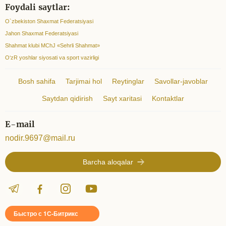
Foydali saytlar:
O`zbekiston Shaxmat Federatsiyasi
Jahon Shaxmat Federatsiyasi
Shahmat klubi MChJ «Sehrli Shahmat»
O‘zR yoshlar siyosati va sport vazirligi
Bosh sahifa
Tarjimai hol
Reytinglar
Savollar-javoblar
Saytdan qidirish
Sayt xaritasi
Kontaktlar
E-mail
nodir.9697@mail.ru
Barcha aloqalar
Быстро с 1С-Битрикс