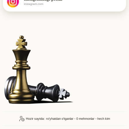
instagram.com
Hozir saytda:
ro'yhatdan o'tganlar - 0
mehmonlar - hech kim