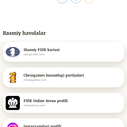
Rasmiy havolalar
Shaxsiy FIDE kartasi
ratings.fide.com
Chessgames bazasidagi partiyalari
chessgames.com
FIDE Online Arena profili
chessarena.com
Instagramdagi profili