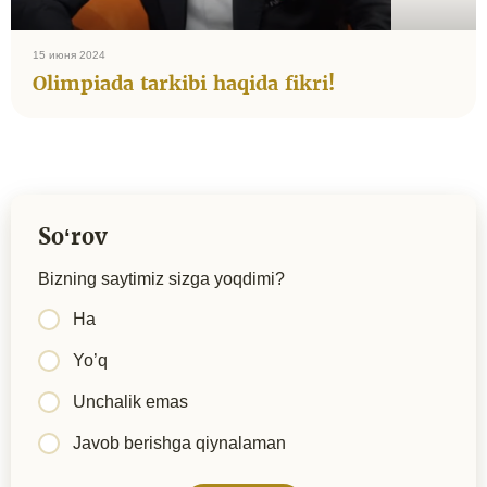
15 июня 2024
Olimpiada tarkibi haqida fikri!
Soʻrov
Bizning saytimiz sizga yoqdimi?
Ha
Yo’q
Unchalik emas
Javob berishga qiynalaman