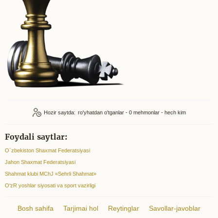
Hozir saytda:
ro'yhatdan o'tganlar - 0
mehmonlar - hech kim
Foydali saytlar:
O`zbekiston Shaxmat Federatsiyasi
Jahon Shaxmat Federatsiyasi
Shahmat klubi MChJ «Sehrli Shahmat»
O‘zR yoshlar siyosati va sport vazirligi
Bosh sahifa
Tarjimai hol
Reytinglar
Savollar-javoblar