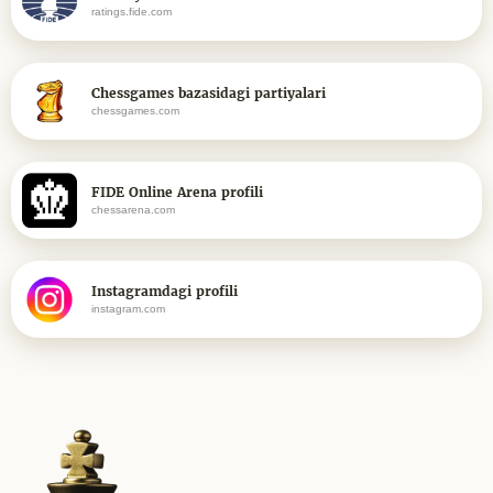
ratings.fide.com
Chessgames bazasidagi partiyalari
chessgames.com
FIDE Online Arena profili
chessarena.com
Instagramdagi profili
instagram.com