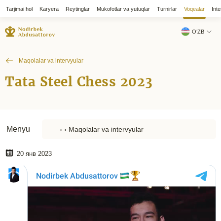
Tarjimai hol
Karyera
Reytinglar
Mukofotlar va yutuqlar
Turnirlar
Voqealar
Inte
OʻZB
Maqolalar va intervyular
Tata Steel Chess 2023
Menyu
20 янв 2023