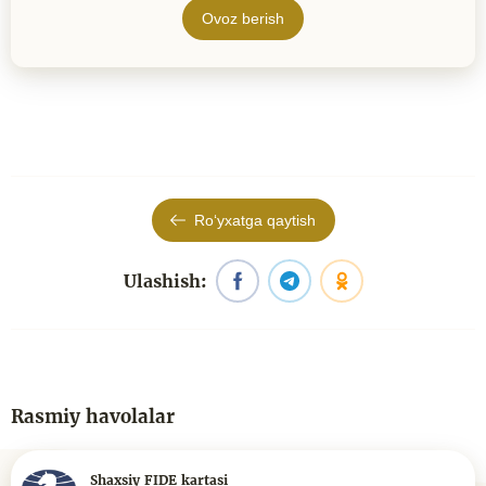
Ovoz berish
Roʻyxatga qaytish
Ulashish:
Rasmiy havolalar
Shaxsiy FIDE kartasi