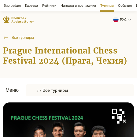
Биография
Карьера
Рейтинги
Награды и достижения
Турниры
События
РУС
Все турниры
Prague International Chess
Festival 2024 (Прага, Чехия)
Меню