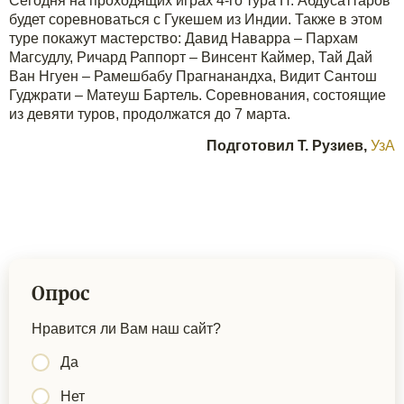
Сегодня на проходящих играх 4-го тура Н. Абдусаттаров
будет соревноваться с Гукешем из Индии. Также в этом
туре покажут мастерство: Давид Наварра – Пархам
Магсудлу, Ричард Раппорт – Винсент Каймер, Тай Дай
Ван Нгуен – Рамешбабу Прагнанандха, Видит Сантош
Гуджрати – Матеуш Бартель. Соревнования, состоящие
из девяти туров, продолжатся до 7 марта.
Подготовил Т. Рузиев,
УзА
Опрос
Нравится ли Вам наш сайт?
Да
Нет