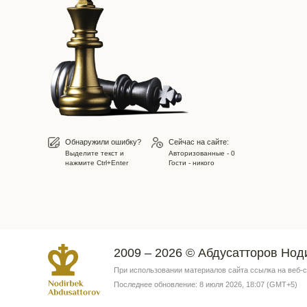
Обнаружили ошибку?
Сейчас на сайте:
Выделите текст и
Авторизованные - 0
нажмите Ctrl+Enter
Гости - никого
2009 – 2026 © Абдусатторов Нод
При использовании материалов сайта ссылка на веб-
Последнее обновление: 8 июля 2026, 18:07 (GMT+5)