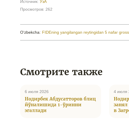
Источник:
ЎзА
Просмотров: 262
Oʻzbekcha:
FIDEning yangilangan reytingidan 5 nafar gross
Смотрите также
6 июля 2026
4 июля 
Нодирбек Абдусатторов блиц
Нодир
йўналишида 1-ўринни
занял
эгаллади
в Загр