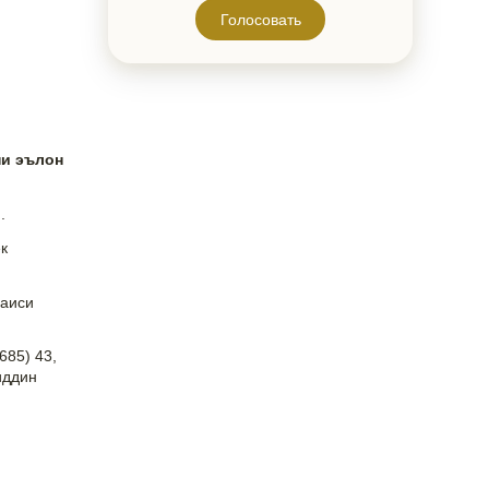
Голосовать
ни эълон
.
к
гаиси
685) 43,
иддин