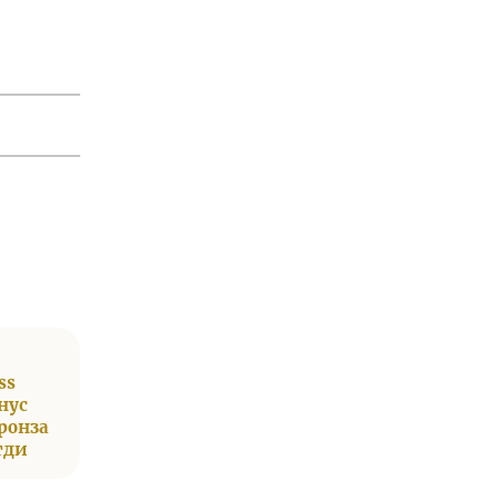
ss
нус
ронза
тди