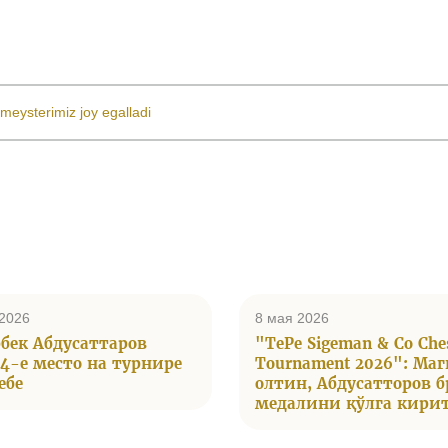
meysterimiz joy egalladi
2026
8 мая 2026
бек Абдусаттаров
"TePe Sigeman & Co Che
 4-е место на турнире
Tournament 2026": Маг
ебе
олтин, Абдусатторов б
медалини қўлга кири