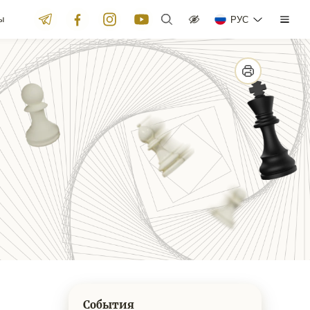
ы
РУС
События