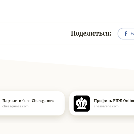
Поделиться:
F
Партии в базе Chessgames
Профиль FIDE Onlin
chessgames.com
chessarena.com