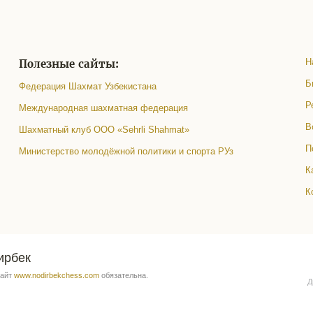
Полезные сайты:
Н
Б
Федерация Шахмат Узбекистана
Р
Международная шахматная федерация
В
Шахматный клуб ООО «Sehrli Shahmat»
П
Министерство молодёжной политики и спорта РУз
К
К
ирбек
сайт
www.nodirbekchess.com
обязательна.
Д