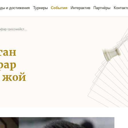
ады и достижения
Турниры
События
Интерактив
Партнёры
Контакт
афар гроссмейст...
ган
фар
 жой