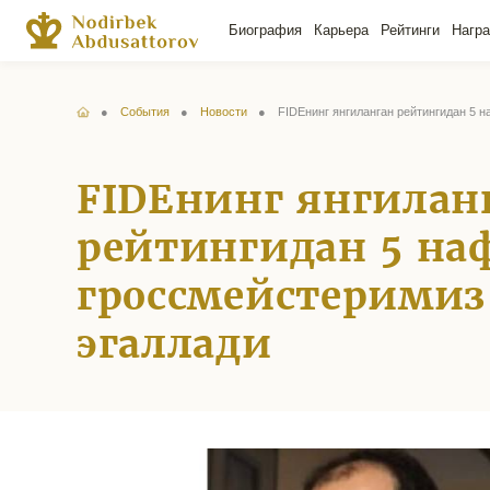
Биография
Карьера
Рейтинги
Нагр
События
Новости
FIDEнинг янгиланган рейтингидан 5 н
FIDEнинг янгилан
рейтингидан 5 на
гроссмейстеримиз
эгаллади