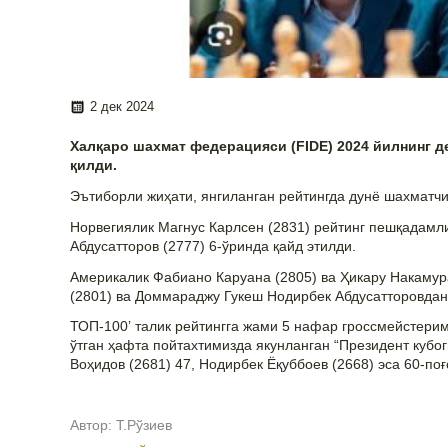
2 дек 2024
Халқаро шахмат федерацияси (FIDE) 2024 йилнинг д
қилди.
Эътиборли жиҳати, янгиланган рейтингда дунё шахматч
Норвегиялик Магнус Карлсен (2831) рейтинг пешқадамл
Абдусатторов (2777) 6-ўринда қайд этилди.
Америкалик Фабиано Каруана (2805) ва Ҳикару Накамура
(2801) ва Доммараджу Гукеш Нодирбек Абдусатторовдан
ТОП-100ʼ талик рейтингга жами 5 нафар гроссмейстерим
ўтган ҳафта пойтахтимизда якунланган “Президент кубо
Воҳидов (2681) 47, Нодирбек Ёқуббоев (2668) эса 60-поғ
Автор:
Т.Рўзиев