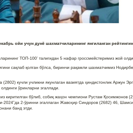
екабрь ойи учун дунё шахматчиларининг янгиланган рейтинги
иларининг ТОП-100ʼ талигидан 5 нафар гроссмейстеримиз жой олди
игини сақлаб қолган бўлса, биринчи рақамли шахматчимиз Нодирбе
 (2802) кучли учликни якунлаган вазиятда ҳиндистонлик Аржун Эр
 олдинги ўринларни эгаллади.
из киритилган бўлиб, собиқ жаҳон чемпиони Рустам Қосимжонов (2
ги-2024”да 2-ўринни эгаллаган Жавоҳир Синдоров (2682) 46, Шамс
онани банд этди.