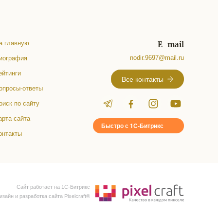
а главную
E-mail
nodir.9697@mail.ru
иография
ейтинги
Все контакты
опросы-ответы
оиск по сайту
арта сайта
Быстро с 1С-Битрикс
онтакты
Сайт работает на 1C-Битрикс
изайн и разработка сайта Pixelcraft®