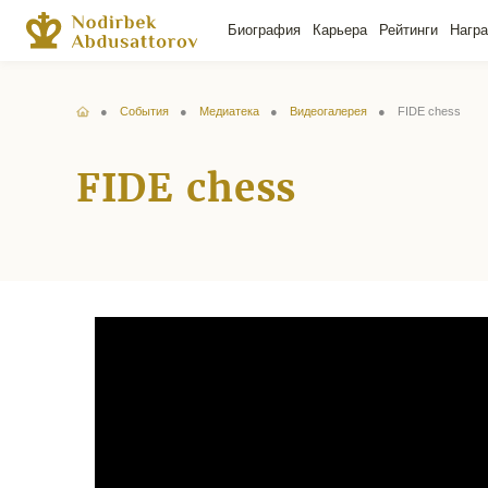
Биография
Карьера
Рейтинги
Нагр
События
Медиатека
Видеогалерея
FIDE chess
FIDE chess