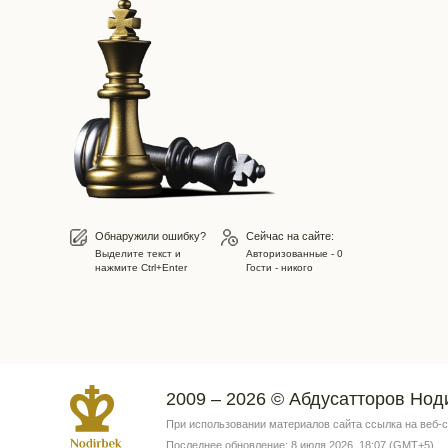
Обнаружили ошибку?
Сейчас на сайте:
Выделите текст и
Авторизованные - 0
нажмите Ctrl+Enter
Гости - никого
2009 – 2026 © Абдусатторов Нод
При использовании материалов сайта ссылка на веб-
Последнее обновление: 8 июля 2026, 18:07 (GMT+5)