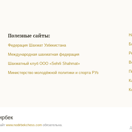
Полезные сайты:
Н
Б
Федерация Шахмат Узбекистана
Р
Международная шахматная федерация
В
Шахматный клуб ООО «Sehrli Shahmat»
П
Министерство молодёжной политики и спорта РУз
К
К
ирбек
сайт
www.nodirbekchess.com
обязательна.
Д