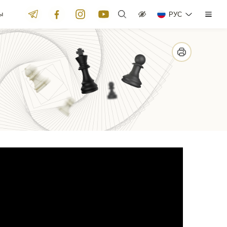
ы
РУС