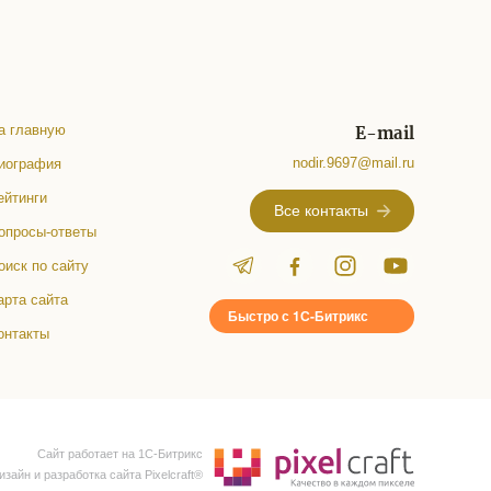
а главную
E-mail
nodir.9697@mail.ru
иография
ейтинги
Все контакты
опросы-ответы
оиск по сайту
арта сайта
Быстро с 1С-Битрикс
онтакты
Сайт работает на 1C-Битрикс
изайн и разработка сайта Pixelcraft®