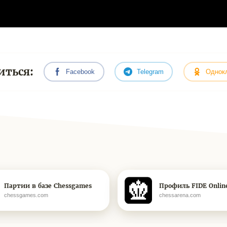
иться:
Facebook
Telegram
Однок
Партии в базе Chessgames
Профиль FIDE Onlin
chessgames.com
chessarena.com