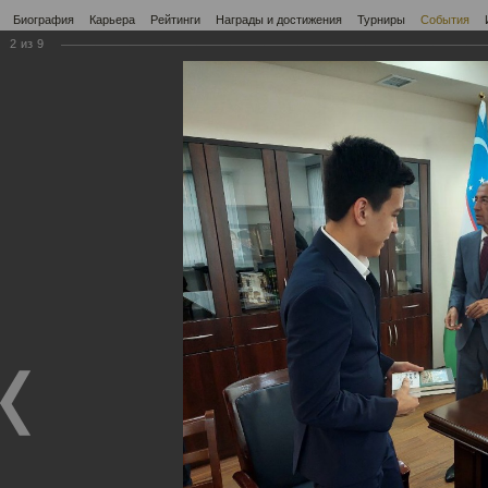
Биография
Карьера
Рейтинги
Награды и достижения
Турниры
События
2
из
9
РУС
Фотогалерея
Фотогалерея
Меню
Нодирбек Абдусатторов в Союзе писателей
17.05.2023